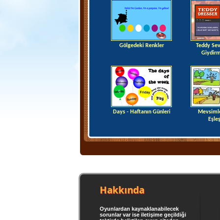
Gölgedeki Renkler
Teddy Sev
Giydir
Days - Haftanın Günleri
Mevsimle
Eşle
Hakkında
Oyunlardan kaynaklanabilecek
sorunlar var ise iletişime geçildiği