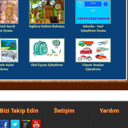
imli Ayıcık
İngilizce Kelime Bulmaca
Adverbs - Harf
me Oyunu
Eşleştirme Oyunu
rle Ayları
Okul Eşyası Eşleştirme
Ulaşım Araçları
ştirme
Eşleştirme
Bizi Takip Edin
İletişim
Yardım