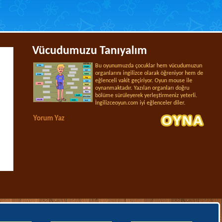
Vücudumuzu Tanıyalım
Bu oyunumuzda çocuklar hem vücudumuzun
organlarını ingilizce olarak öğreniyor hem de
eğlenceli vakit geçiriyor. Oyun mouse ile
oynanmaktadır. Yazılan organları doğru
bölüme sürüleyerek yerleştirmeniz yeterli.
İngilizceoyun.com iyi eğlenceler diler.
Yorum Yaz